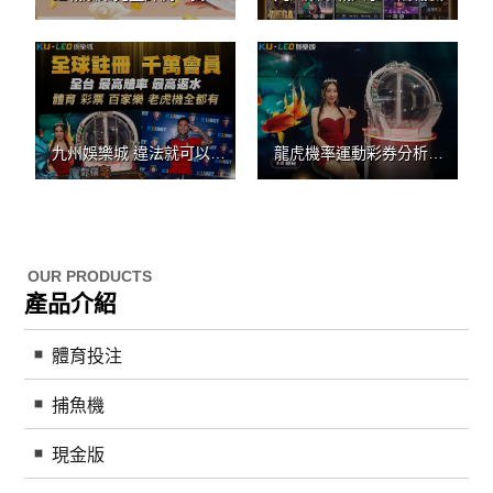
九州娛樂城 違法就可以去試身手
龍虎機率運動彩券分析預測
OUR PRODUCTS
產品介紹
體育投注
捕魚機
現金版