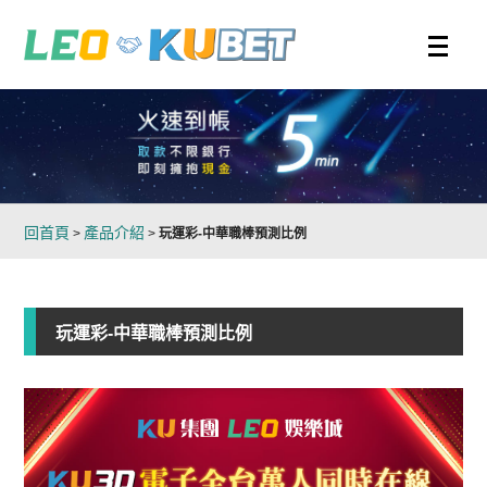
回首頁
產品介紹
>
>
玩運彩-中華職棒預測比例
玩運彩-中華職棒預測比例