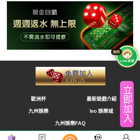
LINE客服
立即加入
歐洲杯
最新遊戲介紹
九州娛樂
leo 娛樂城
九州娛樂FAQ