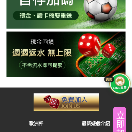
LINE客服
立即加入
歐洲杯
最新遊戲介紹