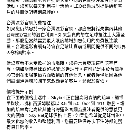
灣運彩官網為新老客戶提供大量不同的免費投注和其他促銷
活動，您可以每天利用這些活動。LEO娛樂城對提供給新客
戶的註冊促銷特別感興趣。
台灣運彩官網免費投注
如果您仍然忠於一家台灣運彩官網，那麼您將錯失業內其他
台灣運彩官網
的潛在利潤。如果您真的想在足球投注上大獲全
勝，那麼您當然需要最大限度地增加您使用的免費投注數
量。台灣運彩官網有時會在足球比賽前或期間提供不同的
世界
賠率。
盃分析網
當您查看不太受歡迎的市場時，您通常會發現這些賠率差
異，例如隨時進球或超過/低於進球等。這可能是由於台灣運
彩官網在市場定價方面收到的其他信息，或者僅僅是因為他
們試圖通過增加賠率來激勵更多客戶，類似於提價。
價格提升示例
通博
在下面的價格上漲中，Skybet 正在提高阿森納的賠率，
手機
埃弗頓和西漢姆聯都以 3.5 到 5.0（5/2 到 4/1）取勝。增
加的賠率肯定高於其他台灣運彩官網為投注者提供的意義更
大的價值。Sky Bet足球價格上漲，如果您希望從足球博彩中
最大化您的收入和整體利潤，您需要確保每次下注時都能獲
得最佳賠率。