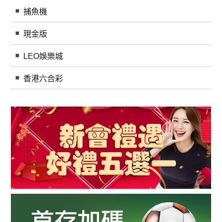
捕魚機
現金版
LEO娛樂城
香港六合彩