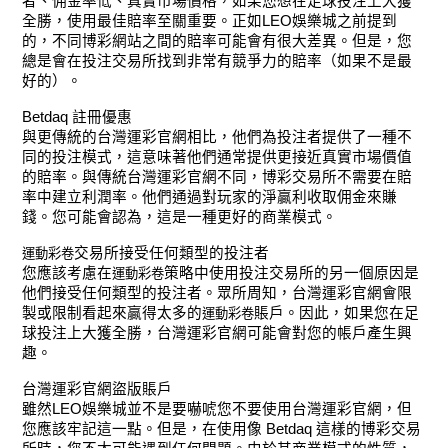
者、佣金率低、真實市場價格，如果您想在足球投注上大獲
全勝，使用最佳賠率至關重要。正如LEO娛樂城之前提到
的，不同博彩網站之間的賠率可能會有很大差異。但是，您
總是會在投注交易所找到非常有競爭力的賠率（如果不是最
好的）。
Betdaq 註冊優惠
與更傳統的台灣運彩官網相比，他們為投注者提供了一種不
同的投注模式，這意味著他們通常提供更接近真實市場價值
的賠率。與傳統台灣運彩官網不同，博彩交易所不需要在賠
率中建立利潤率。他們通過對玩家的淨贏利收取佣金來賺
錢。您可能會認為，這是一種更好的商業模式。
交易所接受任何類型的投注者
運動彩卷
您應該考慮在
策略中使用投注交易所的另一個原因是
運動彩卷
他們接受任何類型的投注者。眾所周知，台灣運彩官網會限
製或限制看起來贏得太多的
賬戶。因此，如果您在足
運動彩卷
球投注上大獲全勝，台灣運彩官網可能會對您的帳戶產生興
趣。
台灣運彩官網盜版賬戶
雖然LEO娛樂城並不是要嚇唬您不要使用台灣運彩官網，但
您應該牢記這一點。但是，在使用像 Betdaq 這樣的博彩交易