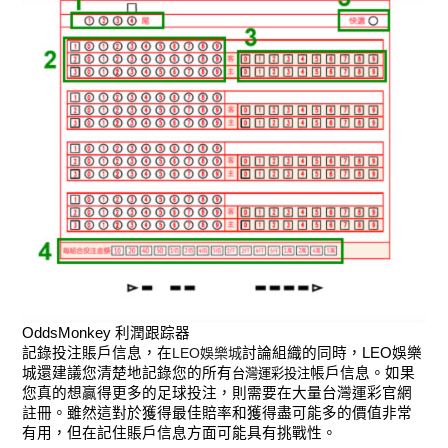
OddsMonkey 利潤跟踪器
記錄投注賬戶信息，在
LEO娛樂城
討論組織的同時，LEO娛樂
城還建議您清楚地記錄您的所有
帳戶信息。如果
台灣運彩投注
您真的想贏得更多的足球投注，則需要在大量台灣運彩官網
註冊。雖然這對於獲得最佳賠率和獲得盡可能多的價值非常
有用，但在記住賬戶信息方面可能具有挑戰性。