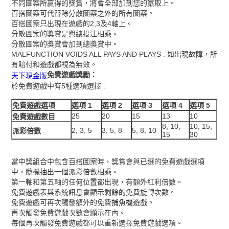
不同圖案所贏得的獎賞，將會全部加到您的羸取上。
百搭圖案可代替除分散圖案之外的所有圖案。
百搭圖案只出現在遊戲的2,3及4軸上。
分散圖案的獎賞是與總投注相乘。
分散圖案的獎賞會加到總獎賞中。
MALFUNCTION VOIDS ALL PAYS AND PLAYS . 如出現故障，所
有賠付和遊戲都視為無效。
免費遊戲獎勵：
天下現金版
於免費遊戲中有5種選項選擇 :
免費遊戲選項
選項 1
選項 2
選項 3
選項 4
選項 5
25
20
15
13
10
免費遊戲數目
8, 10,
10, 15,
2, 3, 5
3, 5, 8
5, 8, 10
派彩倍數
15
30
當中獎組合中包含百搭圖案時，獎賞會與已選的免費遊戲選項
中，隨機抽出一個派彩倍數相乘。
第一軸和第五軸的任何位置都出現，有額外紅利倍數。
免費遊戲表與系統訊息會顯示剩餘的免費旋轉次數。
免費遊戲可再次觸發額外的免費
捕魚機
遊戲。
再次觸發免費遊戲次數會顯示在內。
每個再次觸發免費遊戲都可以重新選擇免費遊戲選項。