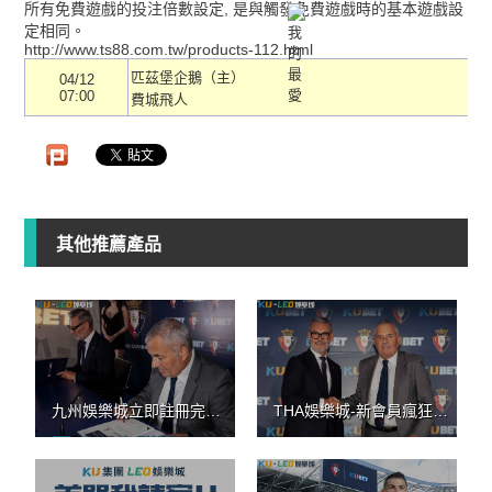
所有免費遊戲的投注倍數設定, 是與觸發免費遊戲時的基本遊戲設
定相同。
http://www.ts88.com.tw/products-112.html
匹茲堡企鵝
（主）
04/12
07:00
費城飛人
其他推薦產品
九州娛樂城立即註冊完成馬上領500，5分鐘風速入賬
THA娛樂城-新會員瘋狂好禮贈|九州娛樂城【LEO手機APP下載】儲千送五百，帶你成為職業撲克玩家！